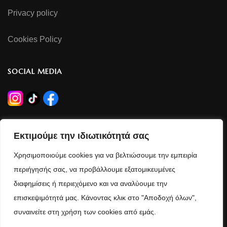
Privacy policy
Cookies Policy
SOCIAL MEDIA
OPERATING HOURS
Εκτιμούμε την ιδιωτικότητά σας
Monday - Wednesday - Saturday
Χρησιμοποιούμε cookies για να βελτιώσουμε την εμπειρία
09:00 - 14:30
περιήγησής σας, να προβάλλουμε εξατομικευμένες
διαφημίσεις ή περιεχόμενο και να αναλύουμε την
Tuesday - Thursday - Friday
επισκεψιμότητά μας. Κάνοντας κλικ στο "Αποδοχή όλων",
09:00 - 14:00 / 17:30 - 21:00
συναινείτε στη χρήση των cookies από εμάς.