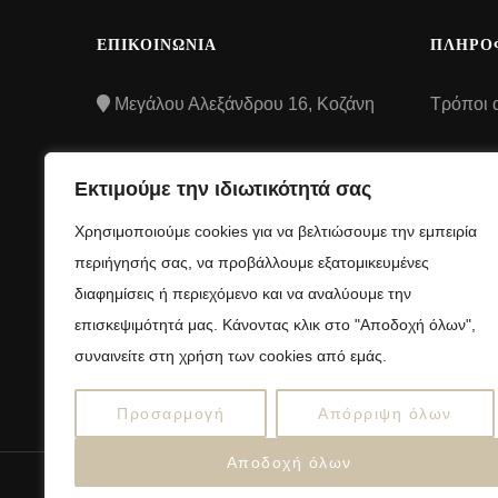
ΕΠΙΚΟΙΝΩΝΙΑ
ΠΛΗΡΟ
Μεγάλου Αλεξάνδρου 16, Κοζάνη
Τρόποι 
Τρόποι
2461507106
Εκτιμούμε την ιδιωτικότητά σας
Όροι και
info@anelloshop.gr
Χρησιμοποιούμε cookies για να βελτιώσουμε την εμπειρία
προϋποθ
περιήγησής σας, να προβάλλουμε εξατομικευμένες
Πολιτική
διαφημίσεις ή περιεχόμενο και να αναλύουμε την
απορρή
επισκεψιμότητά μας. Κάνοντας κλικ στο "Αποδοχή όλων",
συναινείτε στη χρήση των cookies από εμάς.
Πολιτικ
Προσαρμογή
Απόρριψη όλων
Αποδοχή όλων