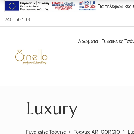
Για τηλεφωνικές 
2461507106
Αρώματα
Γυναικείες Τσά
Luxury
Γυναικείες Τσάντες
Τσάντες ARI GORGIO
Lu