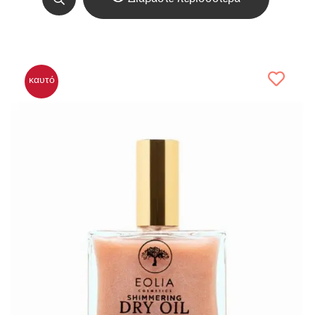
καυτό