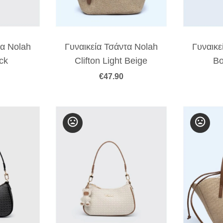
τα Nolah
Γυναικεία Τσάντα Nolah
Γυναικε
ck
Clifton Light Beige
Bo
€
47.90