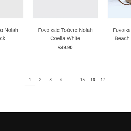
τα Nolah
Γυναικεία Τσάντα Nolah
Γυναικε
ack
Coelia White
Beach 
€
49.90
1
2
3
4
…
15
16
17