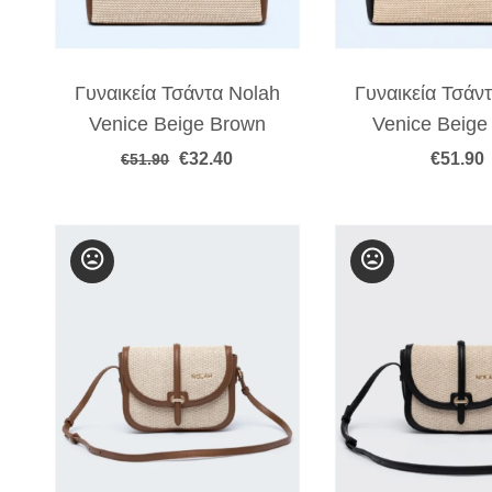
Γυναικεία Τσάντα Nolah
Γυναικεία Τσάν
Venice Beige Brown
Venice Beige
Original
Η
€
32.40
€
51.90
€
51.90
price
τρέχουσα
was:
τιμή
€51.90.
είναι:
€32.40.