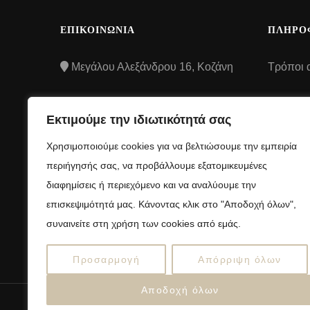
ΕΠΙΚΟΙΝΩΝΙΑ
ΠΛΗΡΟ
Μεγάλου Αλεξάνδρου 16, Κοζάνη
Τρόποι 
Τρόποι
2461507106
Εκτιμούμε την ιδιωτικότητά σας
Όροι και
info@anelloshop.gr
Χρησιμοποιούμε cookies για να βελτιώσουμε την εμπειρία
προϋποθ
περιήγησής σας, να προβάλλουμε εξατομικευμένες
Πολιτική
διαφημίσεις ή περιεχόμενο και να αναλύουμε την
απορρή
επισκεψιμότητά μας. Κάνοντας κλικ στο "Αποδοχή όλων",
συναινείτε στη χρήση των cookies από εμάς.
Πολιτικ
Προσαρμογή
Απόρριψη όλων
Αποδοχή όλων