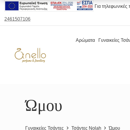
Για τηλεφωνικές 
2461507106
Αρώματα
Γυναικείες Τσά
Ώμου
Γυναικείες Τσάντες
Τσάντες Nolah
Ώμου