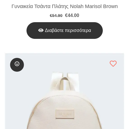
Γυναικεία Τσάντα Πλάτης Nolah Marisol Brown
Original
Η
€
44.00
€
54.90
price
τρέχουσα
was:
τιμή
€54.90.
είναι:
Διαβάστε περισσότερα
€44.00.