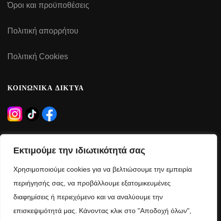
Όροι και προϋποθέσεις
Πολιτική απορρήτου
Πολιτική Cookies
ΚΟΙΝΩΝΙΚΑ ΔΙΚΤΥΑ
ΩΡΑΡΙΟ ΛΕΙΤΟΥΡΓΙΑΣ
Εκτιμούμε την ιδιωτικότητά σας
Δευτέρα – Τρίτη – Πέμπτη – Παρασκευή:
Χρησιμοποιούμε cookies για να βελτιώσουμε την εμπειρία
09:00 – 21:00
περιήγησής σας, να προβάλλουμε εξατομικευμένες
διαφημίσεις ή περιεχόμενο και να αναλύουμε την
Τετάρτη – Σάββατο:
επισκεψιμότητά μας. Κάνοντας κλικ στο "Αποδοχή όλων",
09:00 – 15:00