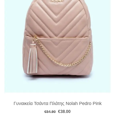
Γυναικεία Τσάντα Πλάτης Nolah Pedro Pink
Original
Η
€
38.00
€
54.90