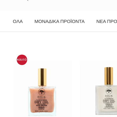
ΌΛΑ
ΜΟΝΑΔΙΚΆ ΠΡΟΪΌΝΤΑ
ΝΈΑ ΠΡΟ
καυτό