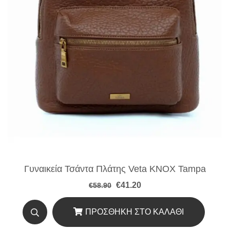
Γυναικεία Τσάντα Πλάτης Veta KNOX Tampa
Original
Η
€
41.20
€
58.90
price
τρέχουσα
was:
τιμή
€58.90.
είναι:
ΠΡΟΣΘΉΚΗ ΣΤΟ ΚΑΛΆΘΙ
€41.20.