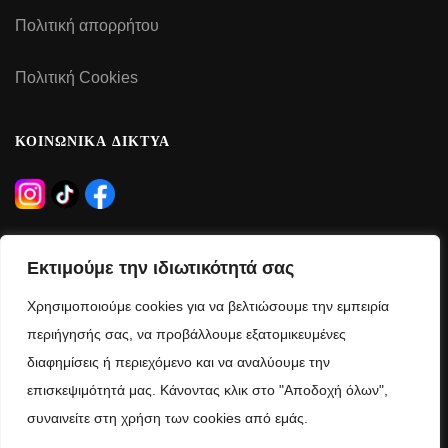
Πολιτική απορρήτου
Πολιτική Cookies
ΚΟΙΝΩΝΙΚΑ ΔΙΚΤΥΑ
ΩΡΑΡΙΟ ΛΕΙΤΟΥΡΓΙΑΣ
Εκτιμούμε την ιδιωτικότητά σας
Δευτέρα – Τρίτη – Πέμπτη – Παρασκευή:
Χρησιμοποιούμε cookies για να βελτιώσουμε την εμπειρία
09:00 – 21:00
περιήγησής σας, να προβάλλουμε εξατομικευμένες
διαφημίσεις ή περιεχόμενο και να αναλύουμε την
Τετάρτη – Σάββατο:
επισκεψιμότητά μας. Κάνοντας κλικ στο "Αποδοχή όλων",
09:00 – 15:00
συναινείτε στη χρήση των cookies από εμάς.