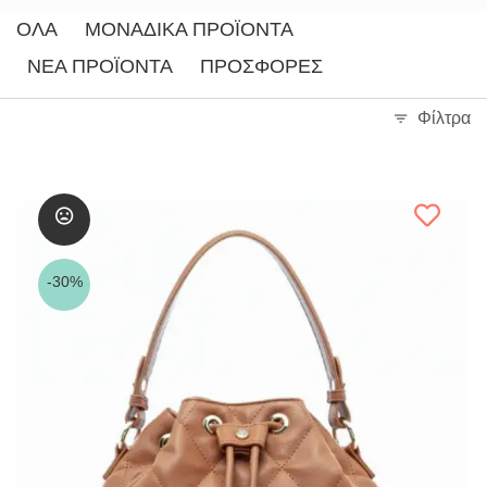
ΌΛΑ
ΜΟΝΑΔΙΚΆ ΠΡΟΪΌΝΤΑ
ΝΈΑ ΠΡΟΪΌΝΤΑ
ΠΡΟΣΦΟΡΈΣ
Φίλτρα
-30%