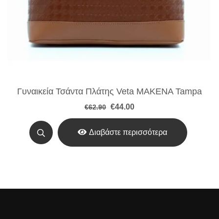
Γυναικεία Τσάντα Πλάτης Veta MAKENA Tampa
Original
Η
€
44.00
€
62.90
price
τρέχουσα
was:
τιμή
€62.90.
είναι:
Διαβάστε περισσότερα
€44.00.