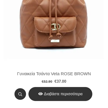
Γυναικεία Τσάντα Veta ROSE BROWN
Original
Η
€
37.00
€
52.90
price
τρέχουσα
was:
τιμή
€52.90.
είναι:
Διαβάστε περισσότερα
€37.00.