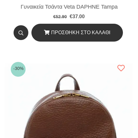
Γυναικεία Τσάντα Veta DAPHNE Tampa
Original
Η
€
37.00
€
52.90
price
τρέχουσα
was:
τιμή
€52.90.
είναι:
ΠΡΟΣΘΉΚΗ ΣΤΟ ΚΑΛΆΘΙ
€37.00.
-30%