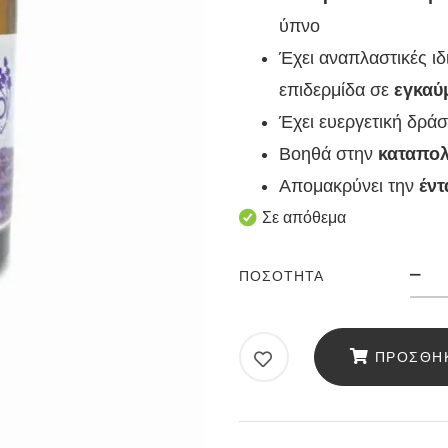
ύπνο
Έχει αναπλαστικές ιδ
επιδερμίδα σε
εγκαύμ
Έχει ευεργετική δρά
Βοηθά στην
καταπολ
Απομακρύνει την
έντ
Σε απόθεμα
ΠΟΣΌΤΗΤΑ
Αιθ
έλα
λε
ΠΡΟΣΘΉΚ
10
πο