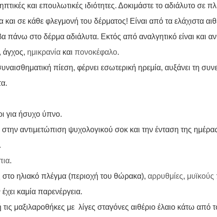
ισηπτικές και επουλωτικές
ιδιότητες
. Δοκιμάστε το αδιάλυτο σε πλ
α και σε κάθε φλεγμονή του δέρματος! Είναι από τα ελάχιστα α
 πάνω στο δέρμα αδιάλυτα. Εκτός από αναλγητικό είναι και αν
, άγχος,
ημικρανία
και
πονοκέφαλο
.
υναισθηματική πίεση, φέρνει εσωτερική ηρεμία, αυξάνει τη συν
α.
ρι για ήσυχο ύπνο.
ά στην αντιμετώπιση ψυχολογικού σοκ και την ένταση της ημέρας
.
πια
.
ς στο ηλιακό πλέγμα (περιοχή του θώρακα),
αρρυθμίες
,
μυϊκούς
 έχει καμία παρενέργεια.
 τις μαξιλαροθήκες με λίγες σταγόνες αιθέριο έλαιο κάτω από τ