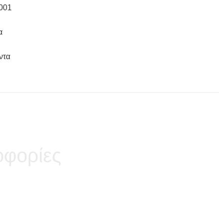
001
α
ντα
φορίες