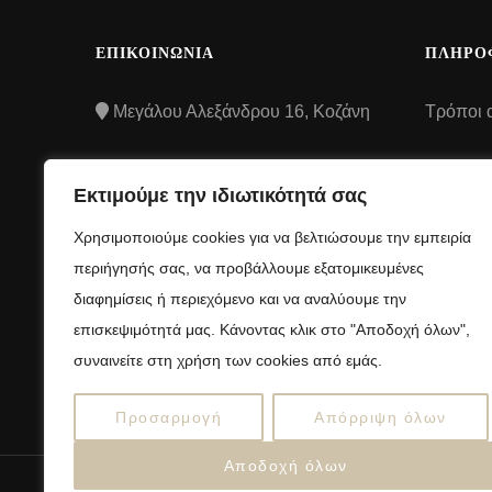
ΕΠΙΚΟΙΝΩΝΙΑ
ΠΛΗΡΟ
Μεγάλου Αλεξάνδρου 16, Κοζάνη
Τρόποι 
Τρόποι
2461507106
Εκτιμούμε την ιδιωτικότητά σας
Όροι και
info@anelloshop.gr
Χρησιμοποιούμε cookies για να βελτιώσουμε την εμπειρία
προϋποθ
περιήγησής σας, να προβάλλουμε εξατομικευμένες
Πολιτική
διαφημίσεις ή περιεχόμενο και να αναλύουμε την
απορρή
επισκεψιμότητά μας. Κάνοντας κλικ στο "Αποδοχή όλων",
συναινείτε στη χρήση των cookies από εμάς.
Πολιτικ
Προσαρμογή
Απόρριψη όλων
Αποδοχή όλων