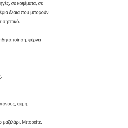
ηγές, σε κοψίματα, σε
ιθέρια έλαια που μπορούν
τισηπτικό.
ειδητοποίηση, φέρνει
.
 πόνους
,
ακμή
.
ο μαξιλάρι. Μπορείτε,