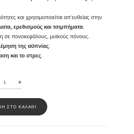
ιότητες και χρησιμοποιείται απ’ευθείας στην
ατα, ερεθισμούς και τσιμπήματα
.
ση σε πονοκεφάλους, μυϊκούς πόνους.
έμηση της αϋπνίας
.
αση και το στρες
.
έριο
ιο
βάντα
Η ΣΤΟ ΚΑΛΆΘΙ
ml
σότητα