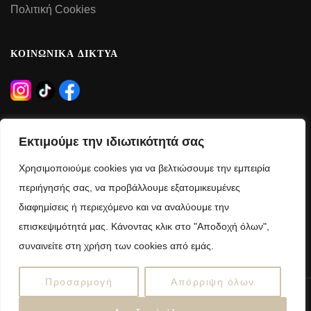
Πολιτική Cookies
ΚΟΙΝΩΝΙΚΑ ΔΙΚΤΥΑ
ΩΡΑΡΙΟ ΛΕΙΤΟΥΡΓΙΑΣ
Εκτιμούμε την ιδιωτικότητά σας
Δευτέρα – Τρίτη – Πέμπτη – Παρασκευή:
Χρησιμοποιούμε cookies για να βελτιώσουμε την εμπειρία
09:00 – 21:00
περιήγησής σας, να προβάλλουμε εξατομικευμένες
διαφημίσεις ή περιεχόμενο και να αναλύουμε την
Τετάρτη – Σάββατο:
επισκεψιμότητά μας. Κάνοντας κλικ στο "Αποδοχή όλων",
09:00 – 15:00
συναινείτε στη χρήση των cookies από εμάς.
Προσαρμογή
Απόρριψη όλων
Copyright © 2025 anelloshop.gr