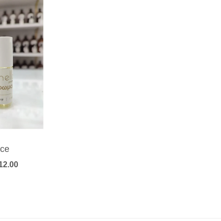
ce
Price
12.00
range:
€6.00
through
€12.00