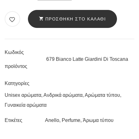
ANELLO
679
BIANCO
ΠΡΟΣΘΉΚΗ ΣΤΟ ΚΑΛΆΘΙ
LATTE
GIARDINI
DI
TOSCANA
Κωδικός
ΠΟΣΌΤΗΤΑ
679 Bianco Latte Giardini Di Toscana
προϊόντος
Κατηγορίες
Unisex αρώματα
,
Ανδρικά αρώματα
,
Αρώματα τύπου
,
Γυναικεία αρώματα
Anello
,
Perfume
,
Άρωμα τύπου
Ετικέτες