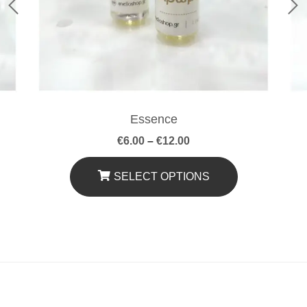
Essence
Price
€
6.00
–
€
12.00
range:
€6.00
through
SELECT OPTIONS
€12.00