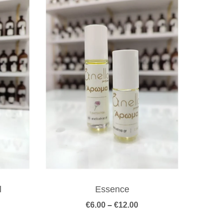
l
Essence
Κρέμ
Price
€
6.00
–
€
12.00
range:
€6.00