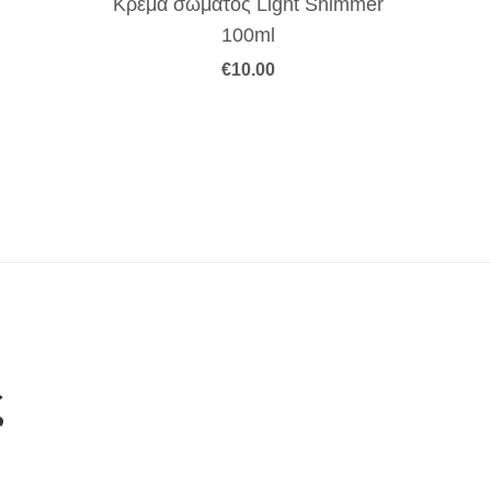
Κρέμα σώματος Light Shimmer
100ml
€
10.00
ς