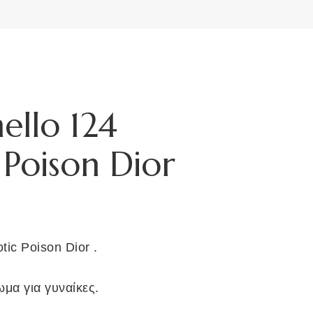
ello 124
Poison Dior
e
e:
0
ic Poison Dior .
ough
00
ωμα για γυναίκες.