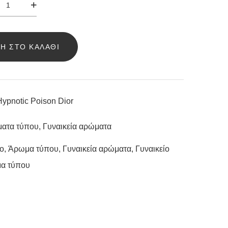
ΩΜΑ
ELLO
PNOTIC
Η ΣΤΟ ΚΑΛΆΘΙ
ISON
OR
ΣΌΤΗΤΑ
ypnotic Poison Dior
ατα τύπου
,
Γυναικεία αρώματα
lo
,
Άρωμα τύπου
,
Γυναικεία αρώματα
,
Γυναικείο
α τύπου