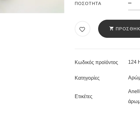
ΆΡ
ΠΟΣΌΤΗΤΑ
AN
124
HY
ΠΡΟΣΘΉΚ
PO
DI
ΠΟ
124 H
Κωδικός προϊόντος
Αρώμ
Κατηγορίες
Anel
Ετικέτες
άρωμ