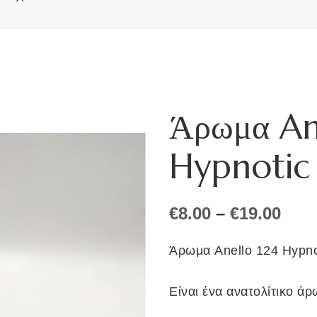
Άρωμα An
Hypnotic 
Pric
€
8.00
–
€
19.00
rang
€8.0
Άρωμα Anello 124 Hypnot
thr
€19.
Είναι ένα ανατολίτικο άρ