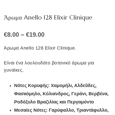
Άρωμα Anello 128 Elixir Clinique
Price
€
8.00
–
€
19.00
range:
€8.00
Άρωμα Anello 128 Elixir Clinique.
through
€19.00
Είναι ένα λουλουδάτο βοτανικό άρωμα για
γυναίκες.
Νότες Κορυφής: Χαμομήλι, Αλδεΰδες,
Φασκόμηλο, Κόλιανδρος, Γεράνι, Βερβένα,
Ροδόξυλο Βραζιλίας και Περγαμόντο
Μεσαίες Νότες: Γαρύφαλλο, Τριαντάφυλλο,