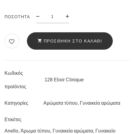
ΆΡΩΜΑ
ΠΟΣΌΤΗΤΑ
ANELLO
128
ELIXIR
ΠΡΟΣΘΉΚΗ ΣΤΟ ΚΑΛΆΘΙ
CLINIQUE
ΠΟΣΌΤΗΤΑ
Κωδικός
128 Elixir Clinique
προϊόντος
Αρώματα τύπου
,
Γυναικεία αρώματα
Κατηγορίες
Ετικέτες
Anello
,
Άρωμα τύπου
,
Γυναικεία αρώματα
,
Γυναικείο