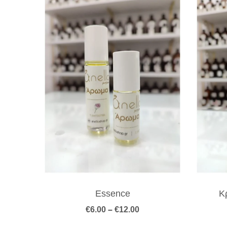
Essence
Κ
Price
€
6.00
–
€
12.00
range:
€6.00