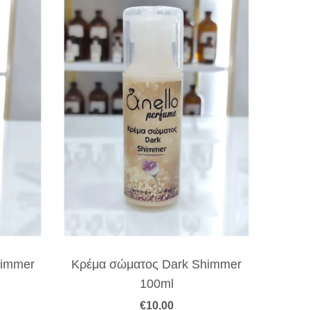
himmer
Κρέμα σώματος Dark Shimmer
Κ
100ml
€
10.00