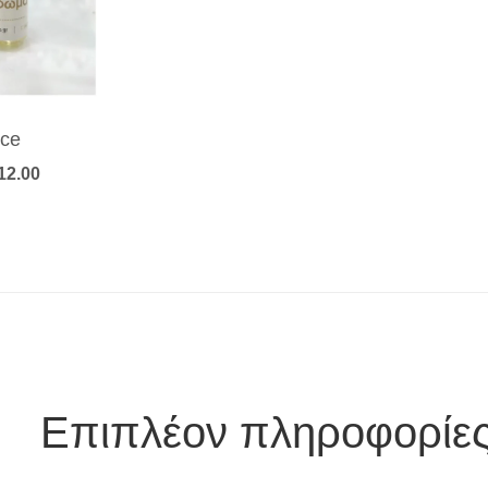
ce
Price
12.00
range:
€6.00
through
€12.00
Επιπλέον πληροφορίε