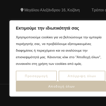
Μεγάλου Αλεξάνδρου 16, Κοζάνη
Τρόποι 
Τρόποι
2461507106
Εκτιμούμε την ιδιωτικότητά σας
Όροι και
info@anelloshop.gr
Χρησιμοποιούμε cookies για να βελτιώσουμε την εμπειρία
προϋποθ
περιήγησής σας, να προβάλλουμε εξατομικευμένες
Πολιτική
διαφημίσεις ή περιεχόμενο και να αναλύουμε την
απορρή
επισκεψιμότητά μας. Κάνοντας κλικ στο "Αποδοχή όλων",
συναινείτε στη χρήση των cookies από εμάς.
Πολιτικ
Προσαρμογή
Απόρριψη όλων
Αποδοχή όλων