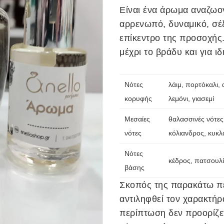
€19.
Είναι ένα άρωμα αναζωο
αρρενωπό, δυναμικό, σέξι
επίκεντρο της προσοχής.
μέχρι το βράδυ και για ιδ
Νότες
λάιμ, πορτόκαλι,
κορυφής
λεμόνι, γιασεμί
Μεσαίες
θαλασσινές νότες,
νότες
κόλιανδρος, κυκλ
Νότες
κέδρος, πατσουλί,
βάσης
Σκοπός της παρακάτω πε
αντιληφθεί τον χαρακτήρ
περίπτωση δεν προορίζε