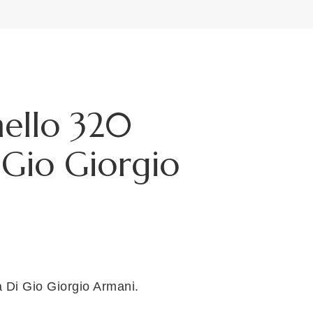
ello 320
 Gio Giorgio
e
e:
0
Di Gio Giorgio Armani.
ough