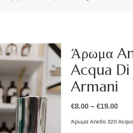
Άρωμα An
Acqua Di
Armani
Pric
€
8.00
–
€
19.00
rang
€8.0
Άρωμα Anello 320 Acqua 
thr