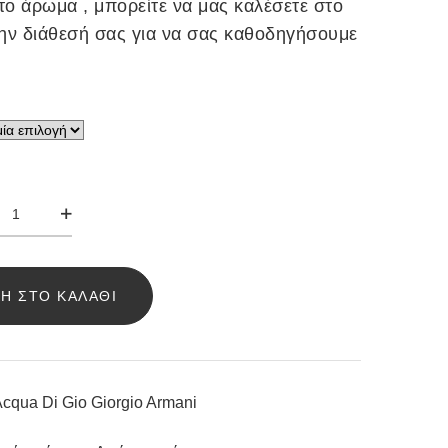
το άρωμα , μπορείτε να μας καλέσετε στο
ην διάθεσή σας για να σας καθοδηγήσουμε
ΩΜΑ
ELLO
QUA
Η ΣΤΟ ΚΑΛΆΘΙ
O
ORGIO
MANI
cqua Di Gio Giorgio Armani
ΣΌΤΗΤΑ