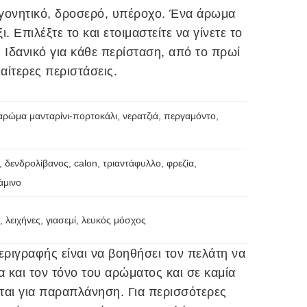
00
γονητικό, δροσερό, υπέροχο. Ένα άρωμα
. Επιλέξτε το και ετοιμαστείτε να γίνετε το
 Ιδανικό για κάθε περίσταση, από το πρωί
ιαίτερες περιστάσεις.
 αρώμα μανταρίνι-πορτοκάλι, νερατζιά, περγαμόντο,
 δενδρολίβανος, calon, τριαντάφυλλο, φρεζία,
άμινο
 λειχήνες, γιασεμί, λευκός μόσχος
ριγραφής είναι να βοηθήσει τον πελάτη να
α και τον τόνο του αρώματος και σε καμία
ται για παραπλάνηση. Για περισσότερες