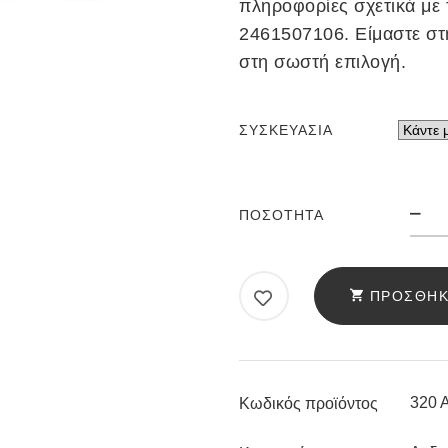
πληροφορίες σχετικά με 
2461507106. Είμαστε στ
στη σωστή επιλογή.
ΣΥΣΚΕΥΑΣΊΑ
ΆΡ
ΠΟΣΌΤΗΤΑ
AN
320
AC
ΠΡΟΣΘΉΚ
DI
GI
GI
AR
320 A
Κωδικός προϊόντος
ΠΟ