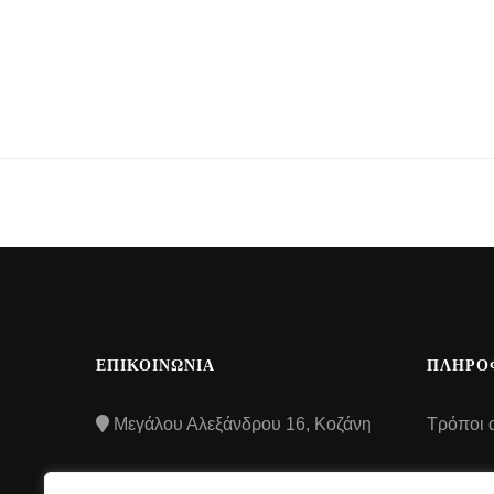
ΕΠΙΚΟΙΝΩΝΙΑ
ΠΛΗΡΟ
Μεγάλου Αλεξάνδρου 16, Κοζάνη
Τρόποι 
Τρόποι
2461507106