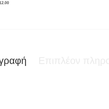
Price
12.00
range:
€6.00
through
€12.00
ιγραφή
Επιπλέον πληρο