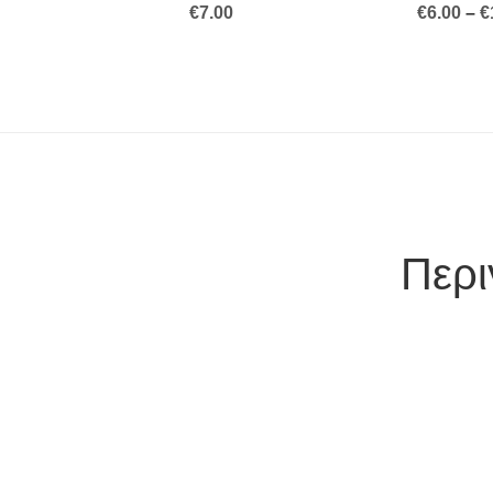
€
7.00
€
6.00
–
€
Περ