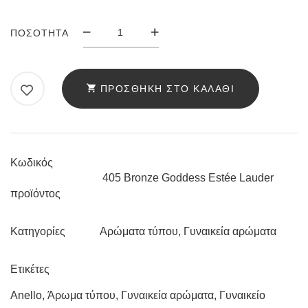
ΆΡΩΜΑ
ΠΟΣΌΤΗΤΑ
ANELLO
405
BRONZE
ΠΡΟΣΘΉΚΗ ΣΤΟ ΚΑΛΆΘΙ
GODDESS
ESTÉE
LAUDER
ΠΟΣΌΤΗΤΑ
Κωδικός
405 Bronze Goddess Estée Lauder
προϊόντος
Αρώματα τύπου
,
Γυναικεία αρώματα
Κατηγορίες
Ετικέτες
Anello
,
Άρωμα τύπου
,
Γυναικεία αρώματα
,
Γυναικείο