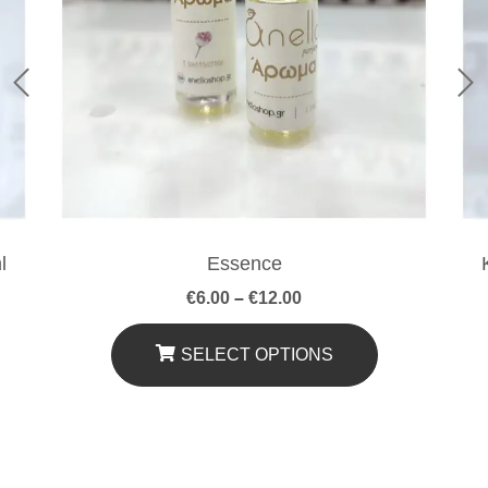
l
Essence
Price
€
6.00
–
€
12.00
range:
€6.00
through
SELECT OPTIONS
€12.00