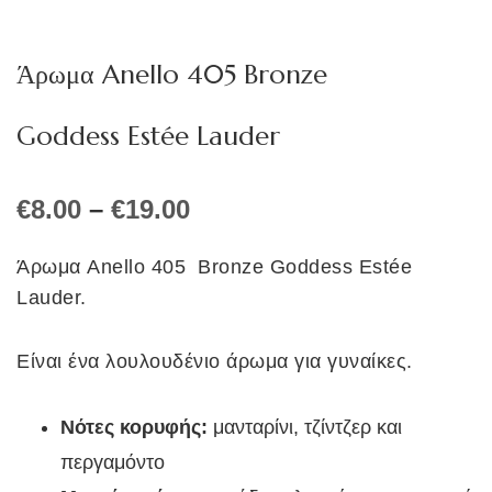
Άρωμα Anello 405 Bronze
Goddess Estée Lauder
Price
€
8.00
–
€
19.00
range:
€8.00
Άρωμα Anello 405 Bronze Goddess Estée
through
Lauder.
€19.00
Είναι ένα λουλουδένιο άρωμα για γυναίκες.
Νότες κορυφής:
μανταρίνι, τζίντζερ και
περγαμόντο