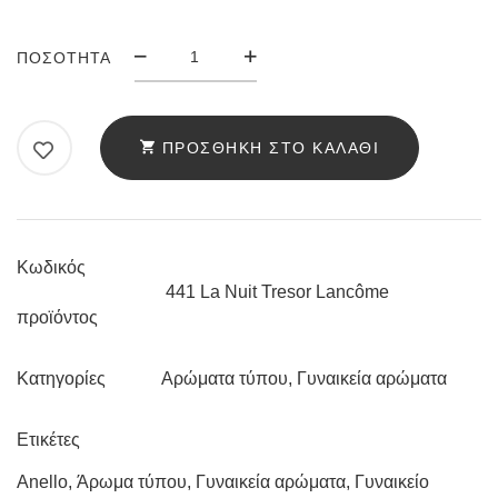
ΆΡΩΜΑ
ΠΟΣΌΤΗΤΑ
ANELLO
441
LA
ΠΡΟΣΘΉΚΗ ΣΤΟ ΚΑΛΆΘΙ
NUIT
TRESOR
LANCÔME
ΠΟΣΌΤΗΤΑ
Κωδικός
441 La Nuit Tresor Lancôme
προϊόντος
Αρώματα τύπου
,
Γυναικεία αρώματα
Κατηγορίες
Ετικέτες
Anello
,
Άρωμα τύπου
,
Γυναικεία αρώματα
,
Γυναικείο