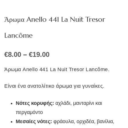
Άρωμα Anello 441 La Nuit Tresor
Lancôme
Price
€
8.00
–
€
19.00
range:
€8.00
Άρωμα Anello 441 La Nuit Tresor Lancôme.
through
€19.00
Είναι ένα ανατολίτικο άρωμα για γυναίκες.
Νότες κορυφής:
αχλάδι, μανταρίνι και
περγαμόντο
Μεσαίες νότες:
φράουλα, ορχιδέα, βανίλια,