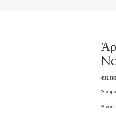
Άρ
No
€
8.0
Άρωμα
Είναι 