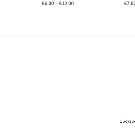
Price
€
6.00
–
€
12.00
€
7.0
range:
€6.00
through
€12.00
Συσκευ