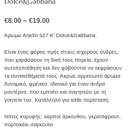
Dolce&Gabbana
Price
€
8.00
–
€
19.00
range:
€8.00
Άρωμα Anello 527 K’ Dolce&Gabbana.
through
€19.00
Είναι ένας φόρος τιμής στους ισχυρούς άνδρες,
που χαράσσουν τη δική τους πορεία, έχουν
αυτοπεποίθηση και δεν φοβούνται να εκφράσουν
τα συναισθήματά τους. Άκρως αρρενωπό άρωμα
δυναμικό, φρέσκο. Ιδανικό για έναν άνδρα
μοντέρνο, που εμπνέει και σαγηνεύει με τη
γοητεία του. Κατάλληλο για κάθε περίσταση.
Νότες κορυφής: καρποί άρκευθου, γκρεϊπφρουτ,
πορτοκάλι σαγκουίνι