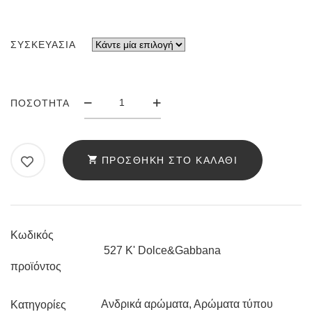
ΣΥΣΚΕΥΑΣΊΑ
ΆΡΩΜΑ
ΠΟΣΌΤΗΤΑ
ANELLO
527
K'
ΠΡΟΣΘΉΚΗ ΣΤΟ ΚΑΛΆΘΙ
DOLCE&GABBANA
ΠΟΣΌΤΗΤΑ
Κωδικός
527 K' Dolce&Gabbana
προϊόντος
Ανδρικά αρώματα
,
Αρώματα τύπου
Κατηγορίες