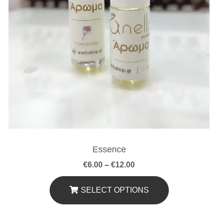
Essence
Price
€
6.00
–
€
12.00
range:
€6.00
through
SELECT OPTIONS
€12.00