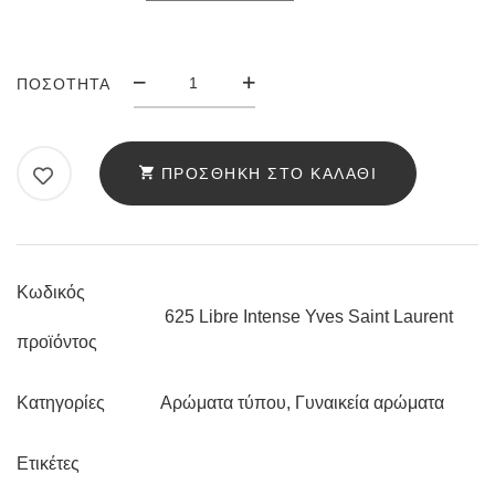
ΆΡΩΜΑ
ΠΟΣΌΤΗΤΑ
ANELLO
625
LIBRE
ΠΡΟΣΘΉΚΗ ΣΤΟ ΚΑΛΆΘΙ
INTENSE
YVES
SAINT
LAURENT
Κωδικός
ΠΟΣΌΤΗΤΑ
625 Libre Intense Yves Saint Laurent
προϊόντος
Αρώματα τύπου
,
Γυναικεία αρώματα
Κατηγορίες
Ετικέτες