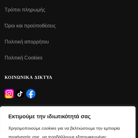
Τρόποι πληρωμής
Όροι και προϋποθέσεις
Πολιτική απορρήτου
Πολιτική Cookies
ΚΟΙΝΩΝΙΚΑ ΔΙΚΤΥΑ
ΩΡΑΡΙΟ ΛΕΙΤΟΥΡΓΙΑΣ
Εκτιμούμε την ιδιωτικότητά σας
Δευτέρα – Τρίτη – Πέμπτη – Παρασκευή:
Χρησιμοποιούμε cookies για να βελτιώσουμε την εμπειρία
09:00 – 21:00
περιήγησής σας, να προβάλλουμε εξατομικευμένες