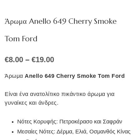
Άρωμα Anello 649 Cherry Smoke
Tom Ford
Price
€
8.00
–
€
19.00
range:
€8.00
Άρωμα
Anello 649 Cherry Smoke Tom Ford
through
€19.00
Είναι ένα ανατολίτικο πικάντικο άρωμα για
γυναίκες και άνδρες.
Νότες Κορυφής: Πετροκέρασο και Σαφράν
Μεσαίες Νότες: Δέρμα, Ελιά, Οσμανθός Κίνας