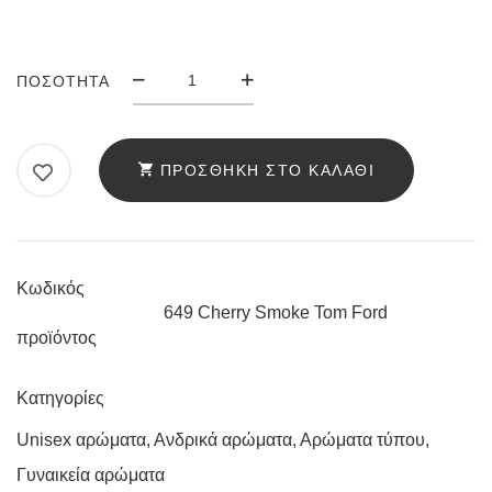
ΆΡΩΜΑ
ΠΟΣΌΤΗΤΑ
ANELLO
649
CHERRY
ΠΡΟΣΘΉΚΗ ΣΤΟ ΚΑΛΆΘΙ
SMOKE
TOM
FORD
ΠΟΣΌΤΗΤΑ
Κωδικός
649 Cherry Smoke Tom Ford
προϊόντος
Κατηγορίες
Unisex αρώματα
,
Ανδρικά αρώματα
,
Αρώματα τύπου
,
Γυναικεία αρώματα