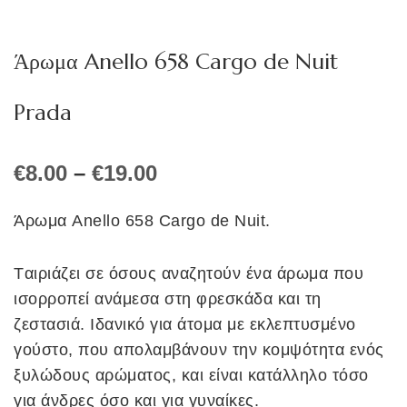
Άρωμα Anello 658 Cargo de Nuit
Prada
Price
€
8.00
–
€
19.00
range:
€8.00
Άρωμα
Anello
658
Cargo de Nuit
.
through
€19.00
Tαιριάζει σε όσους αναζητούν ένα άρωμα που
ισορροπεί ανάμεσα στη φρεσκάδα και τη
ζεστασιά. Ιδανικό για άτομα με εκλεπτυσμένο
γούστο, που απολαμβάνουν την κομψότητα ενός
ξυλώδους αρώματος, και είναι κατάλληλο τόσο
για άνδρες όσο και για γυναίκες.