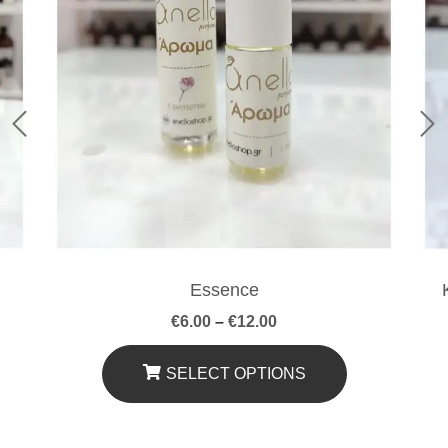
Essence
Price
€
6.00
–
€
12.00
range:
€6.00
through
SELECT OPTIONS
€12.00