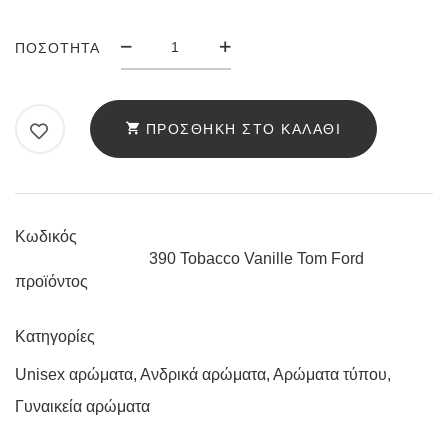
ΆΡΩΜΑ
ΠΟΣΌΤΗΤΑ
ΤΎΠΟΥ
ANELLO
390
ΠΡΟΣΘΉΚΗ ΣΤΟ ΚΑΛΆΘΙ
TOBACCO
VANILLE
TOM
FORD
Κωδικός
ΠΟΣΌΤΗΤΑ
390 Tobacco Vanille Tom Ford
προϊόντος
Κατηγορίες
Unisex αρώματα
,
Ανδρικά αρώματα
,
Αρώματα τύπου
,
Γυναικεία αρώματα