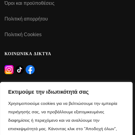
Όροι και προϋποθέσεις
Πολιτική απορρήτου
Πολιτική Cookies
ΚΟΙΝΩΝΙΚΑ ΔΙΚΤΥΑ
ΩΡΑΡΙΟ ΛΕΙΤΟΥΡΓΙΑΣ
Εκτιμούμε την ιδιωτικότητά σας
Δευτέρα – Τρίτη – Πέμπτη – Παρασκευή:
Χρησιμοποιούμε cookies για να βελτιώσουμε την εμπειρία
09:00 – 21:00
περιήγησής σας, να προβάλλουμε εξατομικευμένες
διαφημίσεις ή περιεχόμενο και να αναλύουμε την
Τετάρτη – Σάββατο:
επισκεψιμότητά μας. Κάνοντας κλικ στο "Αποδοχή όλων",
09:00 – 15:00