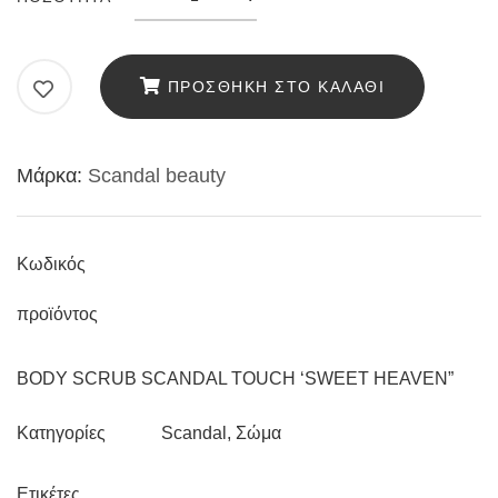
SCRUB
SCANDAL
ΠΡΟΣΘΉΚΗ ΣΤΟ ΚΑΛΆΘΙ
TOUCH
‘SWEET
Μάρκα:
Scandal beauty
HEAVEN”
ΜΕ
ΑΡΩΜΑ
Κωδικός
MUSK,
προϊόντος
200ML
ποσότητα
BODY SCRUB SCANDAL TOUCH ‘SWEET HEAVEN”
Scandal
,
Σώμα
Κατηγορίες
Ετικέτες