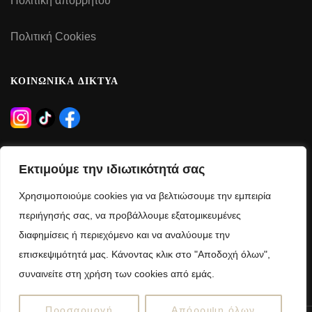
Πολιτική απορρήτου
Πολιτική Cookies
ΚΟΙΝΩΝΙΚΑ ΔΙΚΤΥΑ
ΩΡΑΡΙΟ ΛΕΙΤΟΥΡΓΙΑΣ
Εκτιμούμε την ιδιωτικότητά σας
Δευτέρα – Τρίτη – Πέμπτη – Παρασκευή:
Χρησιμοποιούμε cookies για να βελτιώσουμε την εμπειρία
09:00 – 21:00
περιήγησής σας, να προβάλλουμε εξατομικευμένες
διαφημίσεις ή περιεχόμενο και να αναλύουμε την
Τετάρτη – Σάββατο:
επισκεψιμότητά μας. Κάνοντας κλικ στο "Αποδοχή όλων",
09:00 – 15:00
συναινείτε στη χρήση των cookies από εμάς.
Προσαρμογή
Απόρριψη όλων