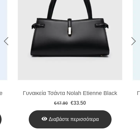
e
Γυναικεία Τσάντα Nolah Etienne Black
Γ
Original
Η
€
33.50
€
47.90
price
τρέχουσα
was:
τιμή
€47.90.
είναι:
Διαβάστε περισσότερα
€33.50.