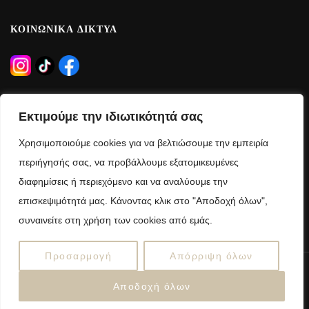
ΚΟΙΝΩΝΙΚΑ ΔΙΚΤΥΑ
ΩΡΑΡΙΟ ΛΕΙΤΟΥΡΓΙΑΣ
Εκτιμούμε την ιδιωτικότητά σας
Δευτέρα – Τρίτη – Πέμπτη – Παρασκευή:
Χρησιμοποιούμε cookies για να βελτιώσουμε την εμπειρία
09:00 – 21:00
περιήγησής σας, να προβάλλουμε εξατομικευμένες
διαφημίσεις ή περιεχόμενο και να αναλύουμε την
Τετάρτη – Σάββατο:
επισκεψιμότητά μας. Κάνοντας κλικ στο "Αποδοχή όλων",
09:00 – 15:00
συναινείτε στη χρήση των cookies από εμάς.
Προσαρμογή
Απόρριψη όλων
Copyright © 2025 anelloshop.gr
Αποδοχή όλων