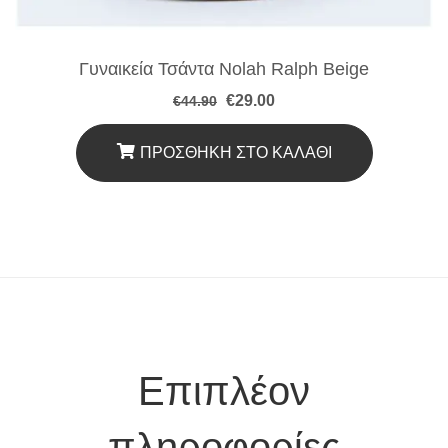
Γυναικεία Τσάντα Nolah Ralph Beige
Original
Η
€
29.00
€
44.90
price
τρέχουσα
was:
τιμή
€44.90.
είναι:
ΠΡΟΣΘΉΚΗ ΣΤΟ ΚΑΛΆΘΙ
€29.00.
Επιπλέον
πληροφορίες