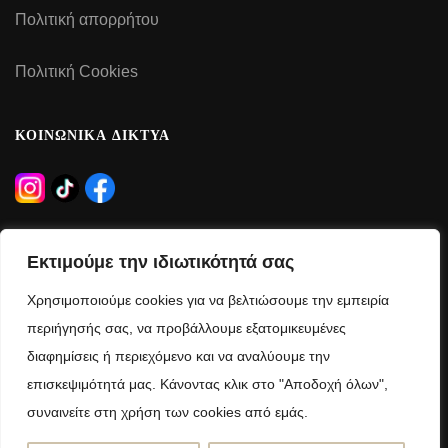
Πολιτική απορρήτου
Πολιτική Cookies
ΚΟΙΝΩΝΙΚΑ ΔΙΚΤΥΑ
ΩΡΑΡΙΟ ΛΕΙΤΟΥΡΓΙΑΣ
Εκτιμούμε την ιδιωτικότητά σας
Δευτέρα – Τρίτη – Πέμπτη – Παρασκευή:
Χρησιμοποιούμε cookies για να βελτιώσουμε την εμπειρία
09:00 – 21:00
περιήγησής σας, να προβάλλουμε εξατομικευμένες
διαφημίσεις ή περιεχόμενο και να αναλύουμε την
Τετάρτη – Σάββατο:
επισκεψιμότητά μας. Κάνοντας κλικ στο "Αποδοχή όλων",
09:00 – 15:00
συναινείτε στη χρήση των cookies από εμάς.