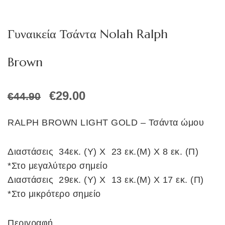
Γυναικεία Τσάντα Nolah Ralph
Brown
Original
Η
€
29.00
€
44.90
price
τρέχουσα
was:
τιμή
RALPH BROWN LIGHT GOLD – Τσάντα ώμου
€44.90.
είναι:
€29.00.
Διαστάσεις 34εκ. (Υ) Χ 23 εκ.(Μ) Χ 8 εκ. (Π)
*Στο μεγαλύτερο σημείο
Διαστάσεις 29εκ. (Υ) Χ 13 εκ.(Μ) Χ 17 εκ. (Π)
*Στο μικρότερο σημείο
Περιγραφή