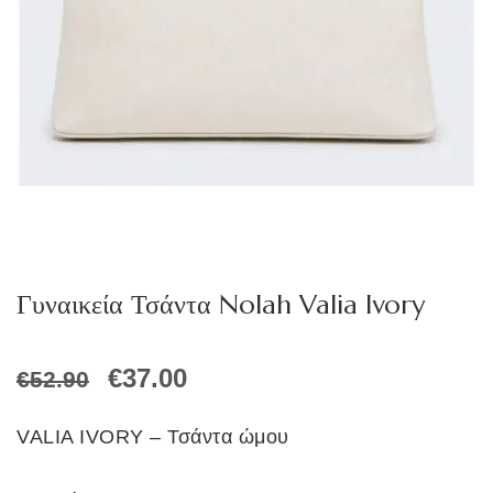
Γυναικεία Τσάντα Nolah Valia Ivory
Original
Η
€
37.00
€
52.90
price
τρέχουσα
was:
τιμή
VALIA IVORY – Τσάντα ώμου
€52.90.
είναι: