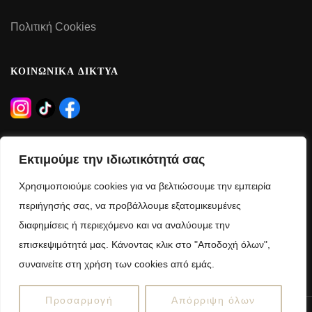
Πολιτική Cookies
ΚΟΙΝΩΝΙΚΑ ΔΙΚΤΥΑ
ΩΡΑΡΙΟ ΛΕΙΤΟΥΡΓΙΑΣ
Εκτιμούμε την ιδιωτικότητά σας
Δευτέρα – Τρίτη – Πέμπτη – Παρασκευή:
Χρησιμοποιούμε cookies για να βελτιώσουμε την εμπειρία
09:00 – 21:00
περιήγησής σας, να προβάλλουμε εξατομικευμένες
διαφημίσεις ή περιεχόμενο και να αναλύουμε την
Τετάρτη – Σάββατο:
επισκεψιμότητά μας. Κάνοντας κλικ στο "Αποδοχή όλων",
09:00 – 15:00
συναινείτε στη χρήση των cookies από εμάς.
Προσαρμογή
Απόρριψη όλων