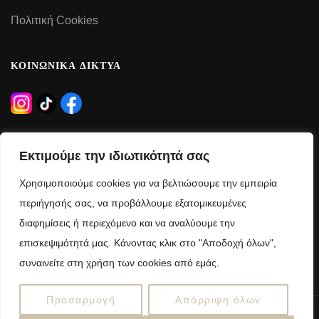
Πολιτική Cookies
ΚΟΙΝΩΝΙΚΑ ΔΙΚΤΥΑ
ΩΡΑΡΙΟ ΛΕΙΤΟΥΡΓΙΑΣ
Εκτιμούμε την ιδιωτικότητά σας
Δευτέρα – Τρίτη – Πέμπτη – Παρασκευή:
Χρησιμοποιούμε cookies για να βελτιώσουμε την εμπειρία
09:00 – 21:00
περιήγησής σας, να προβάλλουμε εξατομικευμένες
διαφημίσεις ή περιεχόμενο και να αναλύουμε την
Τετάρτη – Σάββατο:
επισκεψιμότητά μας. Κάνοντας κλικ στο "Αποδοχή όλων",
09:00 – 15:00
συναινείτε στη χρήση των cookies από εμάς.
Προσαρμογή
Απόρριψη όλων