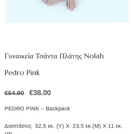
Γυναικεία Τσάντα Πλάτης Nolah
Pedro Pink
Original
Η
€
38.00
€
54.90
price
τρέχουσα
was:
τιμή
PEDRO PINK – Backpack
€54.90.
είναι:
€38.00.
Διαστάσεις 32,5 εκ. (Υ) Χ 23,5 εκ.(Μ) Χ 11 εκ.