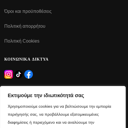
Όροι και προϋποθέσεις
Πολιτική απορρήτου
Πολιτική Cookies
ΚΟΙΝΩΝΙΚΑ ΔΙΚΤΥΑ
ΩΡΑΡΙΟ ΛΕΙΤΟΥΡΓΙΑΣ
Εκτιμούμε την ιδιωτικότητά σας
Δευτέρα – Τρίτη – Πέμπτη – Παρασκευή:
Χρησιμοποιούμε cookies για να βελτιώσουμε την εμπειρία
09:00 – 21:00
περιήγησής σας, να προβάλλουμε εξατομικευμένες
διαφημίσεις ή περιεχόμενο και να αναλύουμε την
Τετάρτη – Σάββατο: