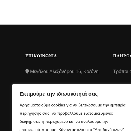
ΕΠΙΚΟΙΝΩΝΙΑ
ΠΛΗΡΟ
Μεγάλου Αλεξάνδρου 16, Κοζάνη
Τρόποι 
Τρόποι
2461507106
Εκτιμούμε την ιδιωτικότητά σας
Όροι και
info@anelloshop.gr
Χρησιμοποιούμε cookies για να βελτιώσουμε την εμπειρία
προϋποθ
περιήγησής σας, να προβάλλουμε εξατομικευμένες
Πολιτική
διαφημίσεις ή περιεχόμενο και να αναλύουμε την
απορρή
επισκεψιμότητά μας. Κάνοντας κλικ στο "Αποδοχή όλων",