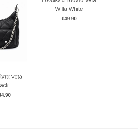
Γυναικεία Τσάντα Veta
Willa White
€
49.90
άντα Veta
lack
iginal
Η
34.90
rice
τρέχουσα
as:
τιμή
49.90.
είναι:
€34.90.