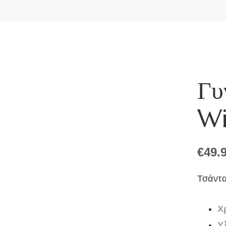
Γυ
Wi
€
49.
Τσάντα
Χ
Υ