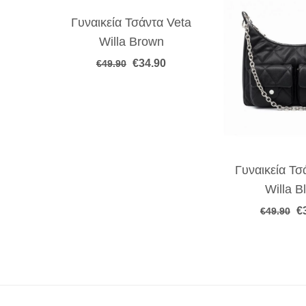
-30%
Γυναικεία Τσάντα Veta
Willa Brown
Original
Η
€
34.90
€
49.90
price
τρέχουσα
was:
τιμή
€49.90.
είναι:
€34.90.
Γυναικεία Τσ
Willa B
Or
€
€
49.90
p
w
€