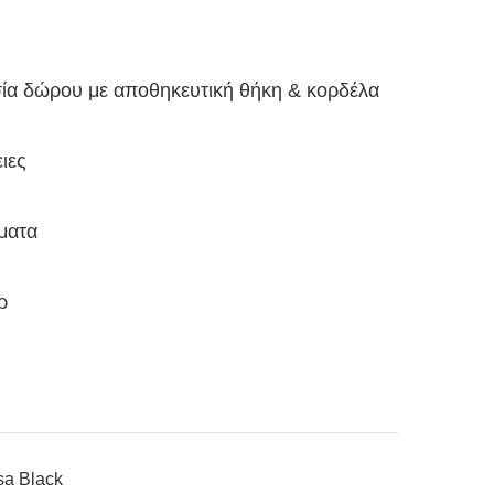
ία δώρου με αποθηκευτική θήκη & κορδέλα
ιες
ματα
ρ
sa Black