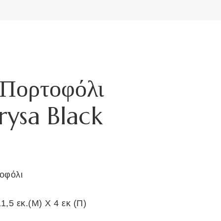
 Πορτοφόλι
ysa Black
οφόλι
1,5 εκ.(Μ) Χ 4 εκ (Π)