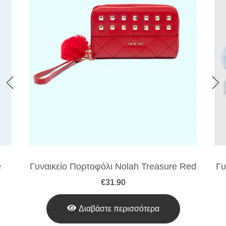
e
Γυναικείο Πορτοφόλι Nolah Treasure Red
Γυ
€
31.90
Διαβάστε περισσότερα