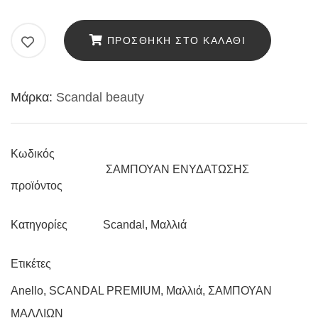
ΕΝΥΔΑΤΩΣΗΣ
“SMOOTHSILK”
ΠΡΟΣΘΉΚΗ ΣΤΟ ΚΑΛΆΘΙ
ΜΕ
ΥΑΛΟΥΡΟΝΙΚΟ
Μάρκα:
Scandal beauty
ΟΞΥ,
ΠΡΩΤΕΙΝΕΣ
ΣΙΤΑΡΙΟΥ
Κωδικός
ΚΑΙ
ΣΑΜΠΟΥΑΝ ΕΝΥΔΑΤΩΣΗΣ
προϊόντος
ΑΛΟΗ,
300ML
Scandal
,
Μαλλιά
Κατηγορίες
ποσότητα
Ετικέτες
Anello
,
SCANDAL PREMIUM
,
Μαλλιά
,
ΣΑΜΠΟΥΑΝ
ΜΑΛΛΙΩΝ