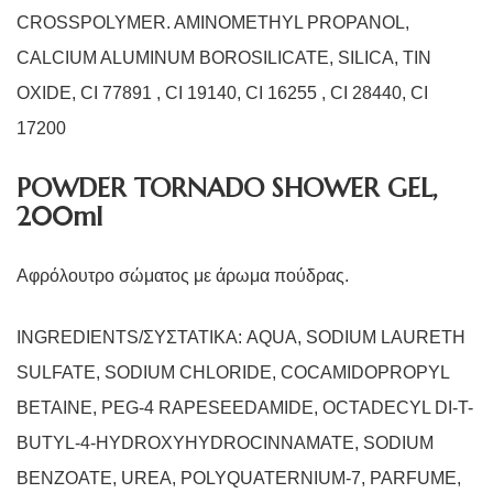
CROSSPOLYMER. AMINOMETHYL PROPANOL,
CALCIUM ALUMINUM BOROSILICATE, SILICA, TIN
OXIDE, CI 77891 , CI 19140, CI 16255 , CI 28440, CI
17200
POWDER TORNADO SHOWER GEL,
200ml
Αφρόλουτρο σώματος με άρωμα πούδρας.
INGREDIENTS/ΣΥΣΤΑΤΙΚΑ:
AQUA, SODIUM LAURETH
SULFATE, SODIUM CHLORIDE, COCAMIDOPROPYL
BETAINE, PEG-4 RAPESEEDAMIDE, OCTADECYL DI-T-
BUTYL-4-HYDROXYHYDROCINNAMATE, SODIUM
BENZOATE, UREA, POLYQUATERNIUM-7, PARFUME,