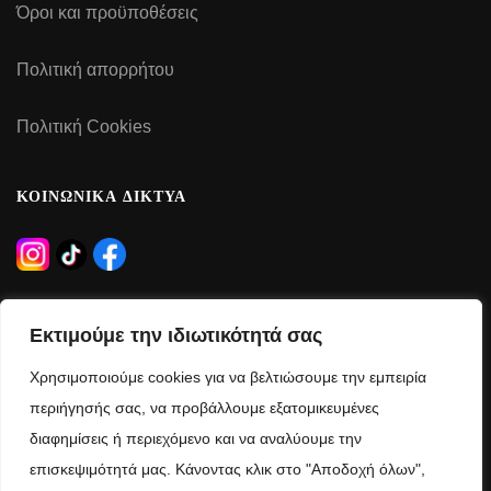
Όροι και προϋποθέσεις
Πολιτική απορρήτου
Πολιτική Cookies
ΚΟΙΝΩΝΙΚΑ ΔΙΚΤΥΑ
ΩΡΑΡΙΟ ΛΕΙΤΟΥΡΓΙΑΣ
Εκτιμούμε την ιδιωτικότητά σας
Δευτέρα – Τρίτη – Πέμπτη – Παρασκευή:
Χρησιμοποιούμε cookies για να βελτιώσουμε την εμπειρία
09:00 – 21:00
περιήγησής σας, να προβάλλουμε εξατομικευμένες
διαφημίσεις ή περιεχόμενο και να αναλύουμε την
Τετάρτη – Σάββατο:
επισκεψιμότητά μας. Κάνοντας κλικ στο "Αποδοχή όλων",
09:00 – 15:00