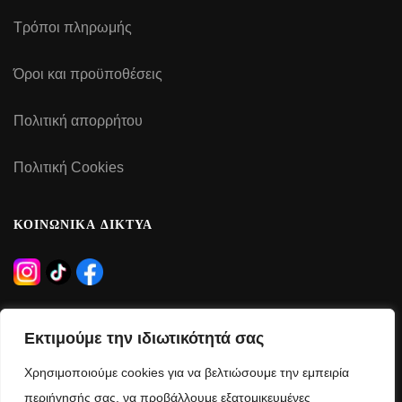
Τρόποι πληρωμής
Όροι και προϋποθέσεις
Πολιτική απορρήτου
Πολιτική Cookies
ΚΟΙΝΩΝΙΚΑ ΔΙΚΤΥΑ
ΩΡΑΡΙΟ ΛΕΙΤΟΥΡΓΙΑΣ
Εκτιμούμε την ιδιωτικότητά σας
Δευτέρα – Τρίτη – Πέμπτη – Παρασκευή:
Χρησιμοποιούμε cookies για να βελτιώσουμε την εμπειρία
09:00 – 21:00
περιήγησής σας, να προβάλλουμε εξατομικευμένες