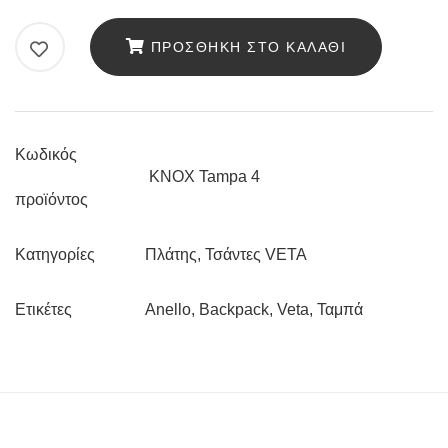
Τσάντα
Πλάτης
ΠΡΟΣΘΉΚΗ ΣΤΟ ΚΑΛΆΘΙ
Veta
KNOX
Tampa
Κωδικός
ποσότητα
KNOX Tampa 4
προϊόντος
Πλάτης
,
Τσάντες VETA
Κατηγορίες
Anello
,
Backpack
,
Veta
,
Ταμπά
Ετικέτες