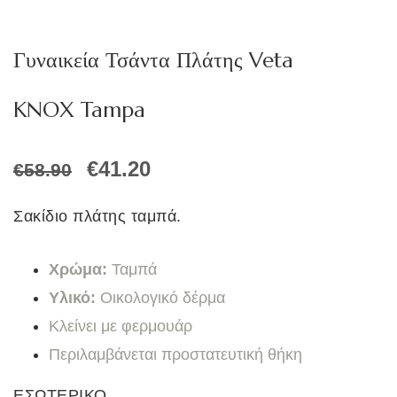
Γυναικεία Τσάντα Πλάτης Veta
KNOX Tampa
Original
Η
€
41.20
€
58.90
price
τρέχουσα
was:
τιμή
Σακίδιο πλάτης ταμπά.
€58.90.
είναι:
€41.20.
Χρώμα:
Ταμπά
Υλικό:
Οικολογικό δέρμα
Κλείνει με φερμουάρ
Περιλαμβάνεται προστατευτική θήκη
ΕΣΩΤΕΡΙΚΟ