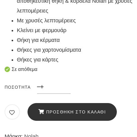
αποθηκευτική θήκη & κορδέλα Nolah με χρυσές
λεπτομέρειες
Με χρυσές λεπτομέρειες
Κλείνει με φερμουάρ
Θήκη για κέρματα
Θήκες για χαρτονομίσματα
Θήκες για κάρτες
Σε απόθεμα
ΠΟΣΌΤΗΤΑ
Γυναικείο
Πορτοφόλι
Nolah
ΠΡΟΣΘΉΚΗ ΣΤΟ ΚΑΛΆΘΙ
Winnie
Black
Μάρκα:
Nolah
ποσότητα