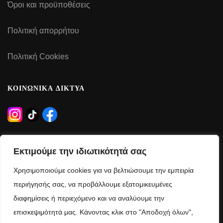
Όροι και προϋποθέσεις
Πολιτική απορρήτου
Πολιτική Cookies
ΚΟΙΝΩΝΙΚΑ ΔΙΚΤΥΑ
ΩΡΑΡΙΟ ΛΕΙΤΟΥΡΓΙΑΣ
Εκτιμούμε την ιδιωτικότητά σας
Δευτέρα – Τρίτη – Πέμπτη – Παρασκευή:
Χρησιμοποιούμε cookies για να βελτιώσουμε την εμπειρία
09:00 – 21:00
περιήγησής σας, να προβάλλουμε εξατομικευμένες
διαφημίσεις ή περιεχόμενο και να αναλύουμε την
Τετάρτη – Σάββατο:
επισκεψιμότητά μας. Κάνοντας κλικ στο "Αποδοχή όλων",
09:00 – 15:00